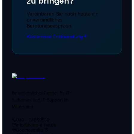
zu bringen?
Vereinbaren Sie noch heute ein
unverbindliches
Beratungsgespräch.
Kostenlose Erstberatung
Ihr verlässlicher Partner für IT-
Sicherheit und IT-Support im
Mittelstand.
040 – 24869530
info@keep-it-fair.de
Goethestraße 15