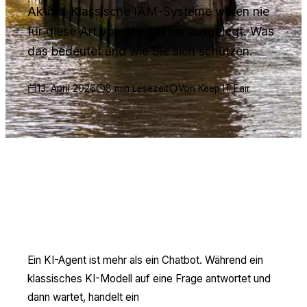
Aktion. Klassische IAM-Systeme waren nie
für diese Art von Identitäten ausgelegt. Was
das bedeutet und wie Sie sich schützen.
13. April 2026
8 min Lesezeit
Von Keep IT Fair
Was sind KI-Agenten — und
warum sind sie so mächtig?
Ein KI-Agent ist mehr als ein Chatbot. Während ein
klassisches KI-Modell auf eine Frage antwortet und
dann wartet, handelt ein
autonomer KI-Agent