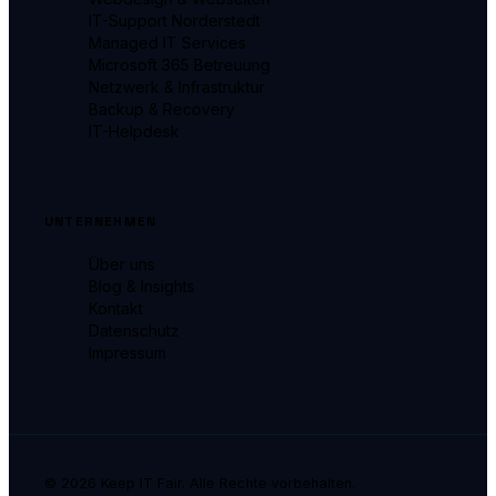
IT-Support Norderstedt
Managed IT Services
Microsoft 365 Betreuung
Netzwerk & Infrastruktur
Backup & Recovery
IT-Helpdesk
UNTERNEHMEN
Über uns
Blog & Insights
Kontakt
Datenschutz
Impressum
©
2026
Keep IT Fair. Alle Rechte vorbehalten.