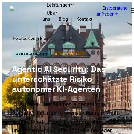
Leistungen
Erstberatung
Über
anfragen
uns
Blog
Kontakt
Zurück zum Blog
CYBERSECURITY
KI-SICHERHEIT
Agentic AI Security: Das
unterschätzte Risiko
autonomer KI-Agenten
KI-Agenten übernehmen eigenständig
Aufgaben in Unternehmenssystemen — mit
weitreichenden Zugriffsrechten, ohne Schlaf
und ohne menschliche Kontrolle bei jeder