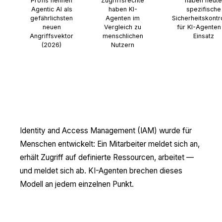
Profis nennen
Zugriffsrechte
haben heute
Agentic AI als
haben KI-
spezifische
gefährlichsten
Agenten im
Sicherheitskontr
neuen
Vergleich zu
für KI-Agenten
Angriffsvektor
menschlichen
Einsatz
(2026)
Nutzern
Warum klassische IAM-Systeme
versagen
Identity and Access Management (IAM) wurde für
Menschen entwickelt: Ein Mitarbeiter meldet sich an,
erhält Zugriff auf definierte Ressourcen, arbeitet —
und meldet sich ab. KI-Agenten brechen dieses
Modell an jedem einzelnen Punkt.
Keine natürliche Sitzungsbegrenzung