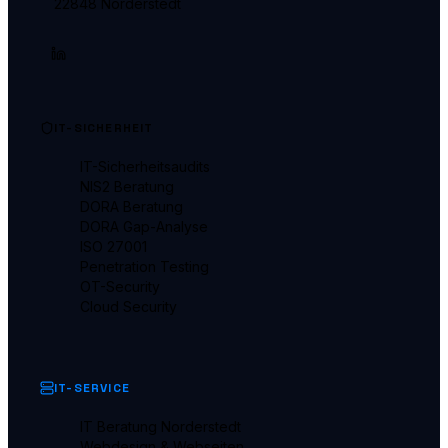
22848 Norderstedt
IT-SICHERHEIT
IT-Sicherheitsaudits
NIS2 Beratung
DORA Beratung
DORA Gap-Analyse
ISO 27001
Penetration Testing
OT-Security
Cloud Security
IT-SERVICE
IT Beratung Norderstedt
Webdesign & Webseiten